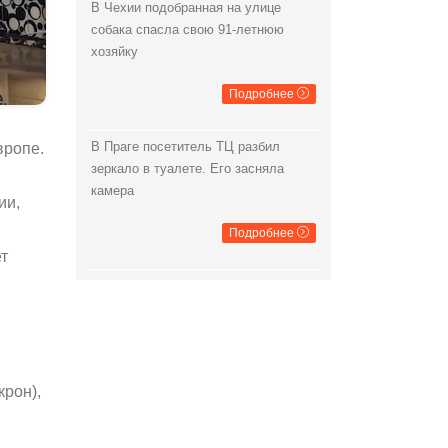
В Чехии подобранная на улице
собака спасла свою 91-летнюю
хозяйку
Подробнее
В Праге посетитель ТЦ разбил
вропе.
зеркало в туалете. Его засняла
камера
ии,
Подробнее
ет
крон),