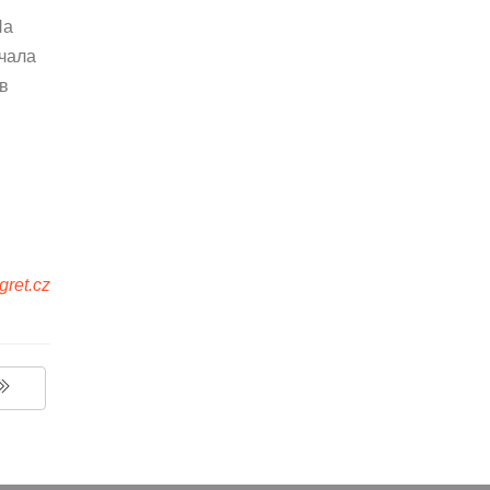
На
ачала
 в
gret.cz