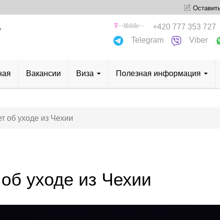
Оставить
+420 777 353 727
Telegram
Viber
ная
Bакансии
Bизa
Полезная информация
т об уходе из Чехии
об уходе из Чехии