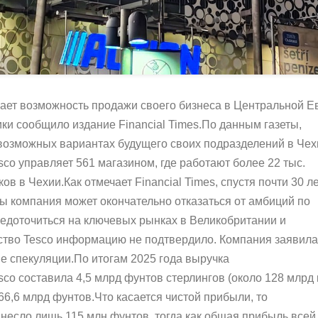
вает возможность продажи своего бизнеса в Центральной Е
ки сообщило издание Financial Times.По данным газеты,
возможных вариантах будущего своих подразделений в Чех
sco управляет 561 магазином, где работают более 22 тыс.
ков в Чехии.Как отмечает Financial Times, спустя почти 30 л
 компания может окончательно отказаться от амбиций по
редоточиться на ключевых рынках в Великобритании и
тво Tesco информацию не подтвердило. Компания заявила
ые спекуляции.По итогам 2025 года выручка
o составила 4,5 млрд фунтов стерлингов (около 128 млрд 
66,6 млрд фунтов.Что касается чистой прибыли, то
есло лишь 115 млн фунтов, тогда как общая прибыль всей