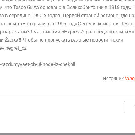
, что Tesco была основана в Великобритании в 1919 году. 
в середине 1990-х годов. Первой страной региона, где н
агазины там открылись в 1995 году.Сегодня компания Tesco
ермаркетами39 магазинами «Expres»2 распределительными
Žabka❗️❗️ Чтобы не пропускать важные новости Чехии,
evinegret_cz
o-razdumyvaet-ob-ukhode-iz-chekhii
Источник:
Vine