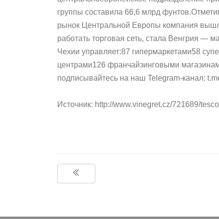
группы составила 66,6 млрд фунтов.Отметим
рынок Центральной Европы компания вышла 
работать торговая сеть, стала Венгрия — м
Чехии управляет:87 гипермаркетами58 суп
центрами126 франчайзинговыми магазинами 
подписывайтесь на наш Telegram-канал: t.m
Источник: http://www.vinegret.cz/721689/tesc